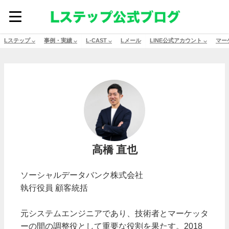
Lステップ ⌵
事例・実績 ⌵
L-CAST ⌵
Lメール
LINE公式アカウント ⌵
マー
高橋 直也
ソーシャルデータバンク株式会社
執行役員 顧客統括
元システムエンジニアであり、技術者とマーケッタ
ーの間の調整役として重要な役割を果たす。2018