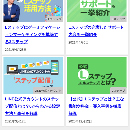
Lステップ
Lステップ
Lステップにゲーミフィケーシ
Lステップの充実したサポート
ョンマーケティングを構築す
内容を一挙紹介
る3ステップ
2021年4月6日
2021年4月28日
LINE公式アカウント
Lステップ
LINE公式アカウントのステッ
【公式】Lステップとは？主な
プ配信とは？0からわかる設定
機能や料金・導入事例を徹底
方法と事例を解説
解説
2021年3月12日
2020年12月12日