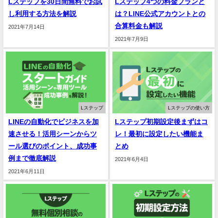
Lステップを30日間無料でお試
Lステップ4つの料金プランと
し利用する方法を解説
は？LINE公式アカウントとの
合算料金も解説
2021年7月14日
2021年7月9日
Lステップ
Lステップの使い方
LINEの自動化でビジネスを加
Lステップ初期設定後まずはコ
速させる！活用シーンからツ
レ！最初に設定したい機能ま
ール選びのポイント、成功事
とめ
例まで徹底解説
2021年6月4日
2021年6月11日